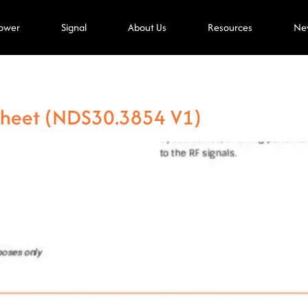
ower
Signal
About Us
Resources
Ne
asheet (NDS30.3854 V1)